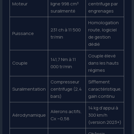
Moteur
ligne 998 cm³
centrifuge par
suralimenté
engrenages
Homologation
231 ch à 11 500
route, logiciel
Puissance
tr/min
de gestion
dédié
Couple élevé
141,7 Nm à 11
Couple
dans les hauts
000 tr/min
régimes
Compresseur
Sifflement
Suralimentation
centrifuge (2,4
caractéristique,
bars)
gain continu
14 kg d’appui à
Ailerons actifs,
Aérodynamique
300 km/h
Cx ~0,58
(version 2023+)
Châssis