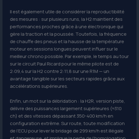
Il est également utile de considérer la reproductibilité
des mesures : sur plusieurs runs, la H2 maintient des
performances proches grâce à une électronique qui
gère la traction et la poussée. Toutefois, la fréquence
de chauffe des pneus et la hausse de la température
moteur en sessions longues peuvent influer sur le
meilleur chrono possible. Par exemple, le temps au tour
sur le circuit Paul Ricard pour le même pilote est de
2:09,4 sur la H2 contre 2:11,8 sur une R1M — un
avantage tangible sur les secteurs rapides grâce aux
accélérations supérieures.
Enfin, un mot sur la débridation : la H2R, version piste,
délivre des puissances largement supérieures (≈310
ch) et des vitesses dépassant 350-400 km/h en
configuration extrême. Sur route, toute modification
de l’ECU pour lever le bridage de 299 km/h est illégale
et dangereuse, et implique la perte de l’homologation