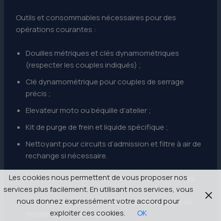
Outils et consommables nécessaires pour des
opérations courantes :
Douilles métriques et clés dynamométriques
(respecter les couples indiqués) ;
Clé dynamométrique pour couples de serrage
précis ;
Elevateur moto ou béquille d’atelier ;
Kit de purge de frein et liquide spécifique ;
Nettoyant pour circuits d’admission et filtre à air de
rechange si nécessaire.
Les cookies nous permettent de vous proposer nos
Erreurs fréquentes en atelier et leurs conséquences :
services plus facilement. En utilisant nos services, vous
nous donnez expressément votre accord pour
Sous-serrage des fixations du guidon : risque de
exploiter ces cookies.
OK
desserrage en roulage ;