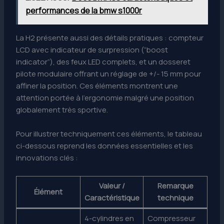
performances de la bmw s1000r
La H2 présente aussi des détails pratiques : compteur
LCD avec indicateur de surpression (“boost
indicator”), des feux LED complets, et un dosseret
pilote modulaire offrant un réglage de +/- 15 mm pour
affiner la position. Ces éléments montrent une
attention portée à l’ergonomie malgré une position
globalement très sportive.
Pour illustrer techniquement ces éléments, le tableau
ci-dessous reprend les données essentielles et les
innovations clés :
Valeur /
Remarque
Élément
Caractéristique
technique
4-cylindres en
Compresseur