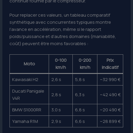
continue fournie par le compresseur.
Pour replacer ces valeurs, un tableau comparatif
synthétique avec concurrentes typiques montre
l’avance en accélération, même si le rapport
poids/puissance et d’autres domaines (maniabilité,
coût) peuvent être moins favorables :
0-100
0-200
Prix
Moto
km/h
km/h
indicatif
Kawasaki H2
2,6 s
5,8 s
~32 990 €
Ducati Panigale
2,8 s
6,3 s
~42 490 €
V4R
BMW S1000RR
3,0 s
6,8 s
~20 490 €
Yamaha R1M
2,9 s
6,6 s
~28 899 €