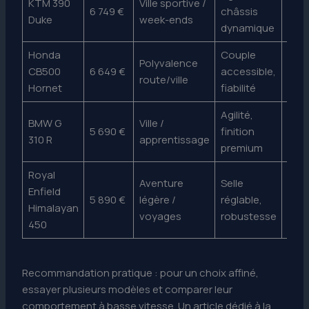
KTM 390
Ville sportive /
6 749 €
châssis
ferm
Duke
week-ends
dynamique
conf
Honda
Couple
Poid
Polyvalence
CB500
6 649 €
accessible,
supé
route/ville
Hornet
fiabilité
aux 
Agilité,
BMW G
Ville /
Rése
5 690 €
finition
310 R
apprentissage
peti
premium
Royal
Poid
Aventure
Selle
Enfield
ordr
5 890 €
légère /
réglable,
Himalayan
mar
voyages
robustesse
450
élev
Recommandation pratique : pour un choix affiné,
essayer plusieurs modèles et comparer leur
comportement à basse vitesse. Un article dédié à la