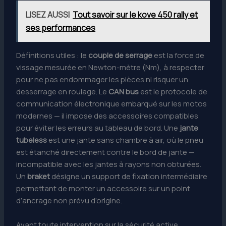
LISEZ AUSSI
Tout savoir sur le kove 450 rally et
ses performances
Définitions utiles : le
couple de serrage
est la force de
vissage mesurée en Newton-mètre (Nm), à respecter
pour ne pas endommager les pièces ni risquer un
desserrage en roulage. Le
CAN bus
est le protocole de
communication électronique embarqué sur les motos
modernes — il impose des accessoires compatibles
pour éviter les erreurs au tableau de bord. Une
jante
tubeless
est une jante sans chambre à air, où le pneu
est étanché directement contre le bord de jante —
incompatible avec les jantes à rayons non obturées.
Un
braket
désigne un support de fixation intermédiaire
permettant de monter un accessoire sur un point
d’ancrage non prévu d’origine.
Avant toute intervention sur la sécurité active