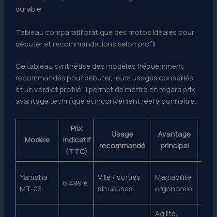
durable.
Tableau comparatif pratique des motos idéales pour
débuter et recommandations selon profil
Ce tableau synthétise des modèles fréquemment
recommandés pour débuter, leurs usages conseillés
et un verdict profilé. Il permet de mettre en regard prix,
avantage technique et inconvénient réel à connaître.
Prix
Usage
Avantage
Inco
Modèle
indicatif
recommandé
principal
pr
(TTC)
Aut
Yamaha
Ville / sorties
Maniabilité,
6 499 €
limi
MT-03
sinueuses
ergonomie
long
Agilité,
Sus